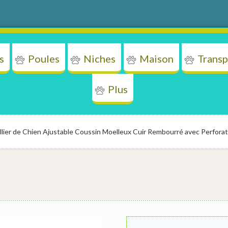
s
Poules
Niches
Maison
Transp
Plus
ens
Chats
Poules
Niches
Mais
lier de Chien Ajustable Coussin Moelleux Cuir Rembourré avec Perforatri