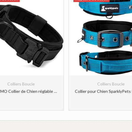
Colliers Boucle
Colliers Boucle
HALFSUMO Collier de Chien réglable Tactique avec poignée de Commande, en Nylon, rembourré, Boucle en métal, Colliers de Chien pour Chiens de Taille Moyenne, Chasse, entraînement, Loisirs, Plein air