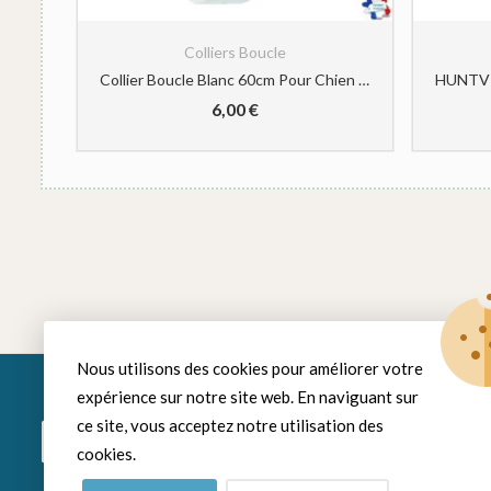
Colliers Boucle
Grand Line Collier de Chien Ajustable Coussin Moelleux Cuir Rembourré avec Perforatrice 3 Couleur 4 Tailles, Marron(L)
Collier Boucle Blanc 60cm Pour Chien CTECH CaniHunt
6,00
€
Nous utilisons des cookies pour améliorer votre
expérience sur notre site web. En naviguant sur
ce site, vous acceptez notre utilisation des
Rayon Chien
Espace Chat
cookies.