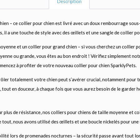
Description
hien – ce collier pour chien est livré avec un doux rembourrage sous-j
s, il a une touche de style avec des œillets et une sangle de collier po
 moyenne et un collier pour grand chien – si vous cherchez un collier p
oyenne ou grande, vous êtes au bon endroit ! Vérifiez simplement not
ommencez à profiter de votre nouveau collier pour chien SparklyPets.
ler totalement votre chien peut s’avérer crucial, notamment pour tra
 tout en douceur, à chaque fois que vous aurez besoin de le garder hor
 plus de résistance, nos colliers pour chiens de taille moyenne et col
tout, nous avons utilisé des œillets et une boucle nickelés pour une 
ibilité lors de promenades nocturnes – la sécurité passe avant tout lo