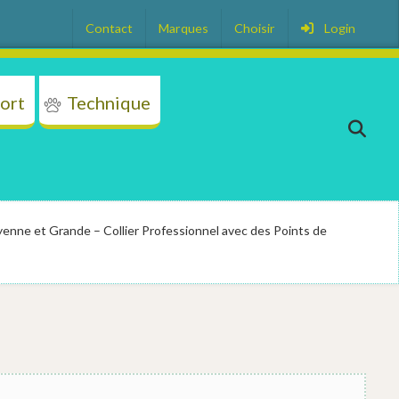
Contact
Marques
Choisir
Login
ort
Technique
on
Transport
Technique
Plus
yenne et Grande – Collier Professionnel avec des Points de