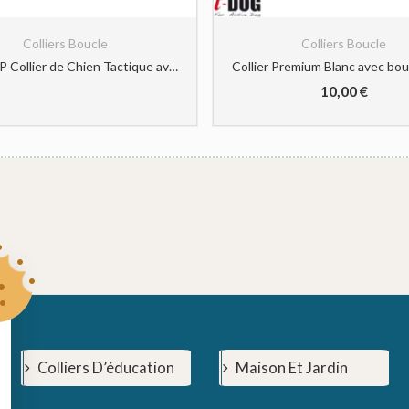
Colliers Boucle
Colliers Boucle
HUNTVP Collier de Chien Tactique avec Poignée de Commande Collier Réglable Militaire en Nylon, Boucle en Métal, Rembourré pour Chiens de Taille Moyenne, Entraînement de Chasse/Extérieur (Marron-M)
10,00
€
Colliers D’éducation
Maison Et Jardin