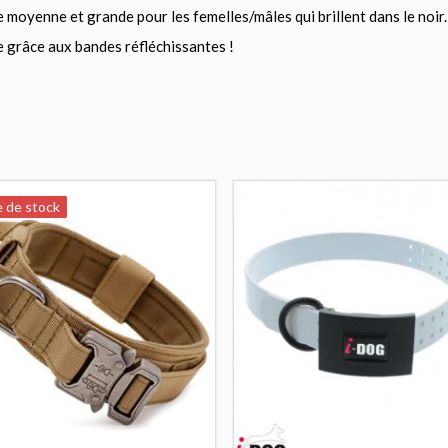
lle moyenne et grande pour les femelles/mâles qui brillent dans le noir
e grâce aux bandes réfléchissantes !
 de stock
 de stock