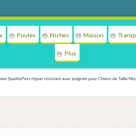
s
Poules
Niches
Maison
Transp
Plus
ens
Chats
Poules
Niches
Mais
Chien SparklyPets Hyper résistant avec poignée pour Chiens de Taille Mo