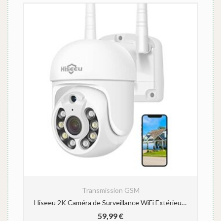
Transmission GSM
Hiseeu 2K Caméra de Surveillance WiFi Extérieure, 3MP PTZ Caméra IP Vision Nocturne Couleur Détection de Mouvements Humaine Suivi Automatique 355° 90° Audio Bidirectionnel Carte SD Étanche IP66
59,99
€