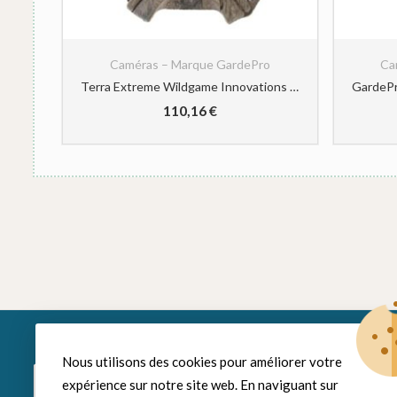
Caméras – Marque GardePro
Cam
GardePro E5S Caméra de Chasse 32MP 1296P H.264 Vidéo, Jusqu’ 30m Camera Chasse Infrarouge Vision Nocturne, Vitesse de Dclenchement 0,1s et Angle de Dtection 120°, 940nm IR LED
Terra Extreme Wildgame Innovations Caméra de Chasse 14 MP
110,16
€
Nous utilisons des cookies pour améliorer votre
Rayon Chien
Espace Chat
expérience sur notre site web. En naviguant sur