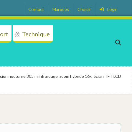
Contact
Marques
Choisir
Login
ort
Technique
on
Transport
Technique
Plus
sion nocturne 305 m infrarouge, zoom hybride 16x, écran TFT LCD