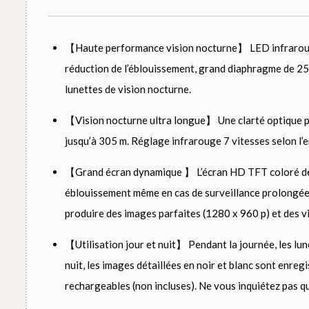
【Haute performance vision nocturne】 LED infrarouge 
réduction de l’éblouissement, grand diaphragme de 2
lunettes de vision nocturne.
【Vision nocturne ultra longue】 Une clarté optique pa
jusqu’à 305 m. Réglage infrarouge 7 vitesses selon l’e
【Grand écran dynamique 】 L’écran HD TFT coloré de 2,
éblouissement même en cas de surveillance prolongée.
produire des images parfaites (1280 x 960 p) et des v
【Utilisation jour et nuit】 Pendant la journée, les lu
nuit, les images détaillées en noir et blanc sont enre
rechargeables (non incluses). Ne vous inquiétez pas que