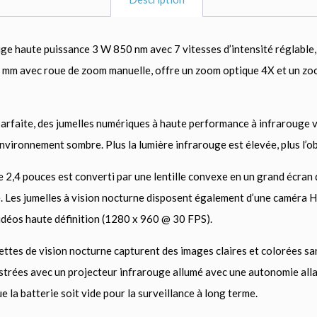
haute puissance 3 W 850 nm avec 7 vitesses d’intensité réglable, o
5 mm avec roue de zoom manuelle, offre un zoom optique 4X et un zo
rfaite, des jumelles numériques à haute performance à infrarouge vo
nvironnement sombre. Plus la lumière infrarouge est élevée, plus l’ob
4 pouces est converti par une lentille convexe en un grand écran 
 Les jumelles à vision nocturne disposent également d’une caméra H
idéos haute définition (1280 x 960 @ 30 FPS).
nettes de vision nocturne capturent des images claires et colorées sa
gistrées avec un projecteur infrarouge allumé avec une autonomie all
 la batterie soit vide pour la surveillance à long terme.