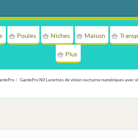
s
Poules
Niches
Maison
Transp
Plus
ens
Chats
Poules
Niches
Mais
ardePro
GardePro N3 Lunettes de vision nocturne numériques avec vi