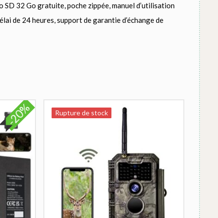
o SD 32 Go gratuite, poche zippée, manuel d’utilisation
délai de 24 heures, support de garantie d’échange de
-20%
Rupture de stock
Rupture de stock