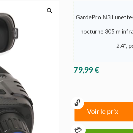
GardePro N3 Lunettes 
nocturne 305 m infr
2.4″, p
79,99
€
Voir le prix