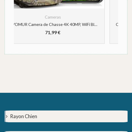
Cameras
CEYOMUR Camera de Chasse 4K 40MP, WiFi Bluetooth Caméra de Chasse, Camera de Chasse avec Vision Nocturne Détection de Mouvement à 120° IP66 Étanche pour la Surveillance de la Faune
Caméra de Chasse Solaire 24MP 1080P, Camera de Chasse Nocturne Batterie Intégrée Rechargeable, Camera Chasse Infrarouge Temps de Déclenchement 0,1s IP66 Étanche pour l’observation de la Faune
Rayon Chien