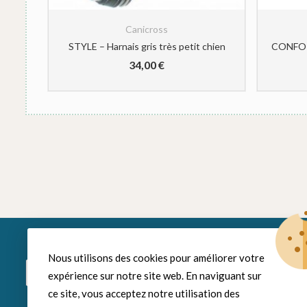
Canicross
STYLE- Baudrier Ceinture CaniCross Grise Taille Unique idog
STYLE – Harnais gris très petit chien
34,00
€
Nous utilisons des cookies pour améliorer votre
Rayon Chien
Espace Chat
expérience sur notre site web. En naviguant sur
ce site, vous acceptez notre utilisation des