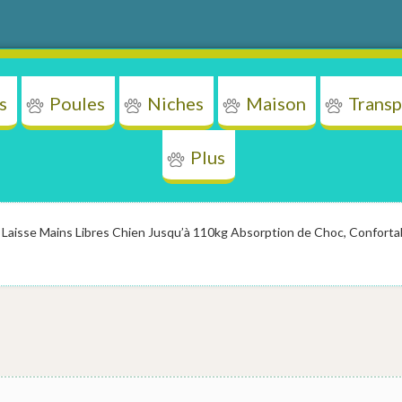
s
Poules
Niches
Maison
Transp
Plus
ens
Chats
Poules
Niches
Mais
Laisse Mains Libres Chien Jusqu’à 110kg Absorption de Choc, Confortab