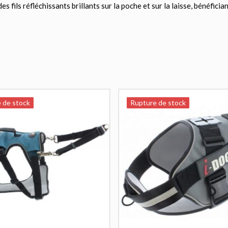
 fils réfléchissants brillants sur la poche et sur la laisse, bénéfician
 de stock
 de stock
Rupture de stock
Rupture de stock