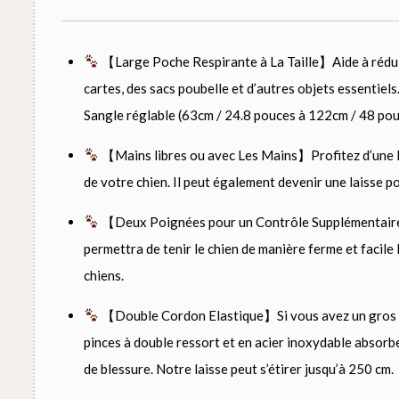
【Large Poche Respirante à La Taille】Aide à réduire 
cartes, des sacs poubelle et d’autres objets essentiel
Sangle réglable (63cm / 24.8 pouces à 122cm / 48 pouc
【Mains libres ou avec Les Mains】Profitez d’une lai
de votre chien. Il peut également devenir une laisse p
【Deux Poignées pour un Contrôle Supplémentaire】Le
permettra de tenir le chien de manière ferme et facile 
chiens.
【Double Cordon Elastique】Si vous avez un gros chi
pinces à double ressort et en acier inoxydable absorbe
de blessure. Notre laisse peut s’étirer jusqu’à 250 cm.