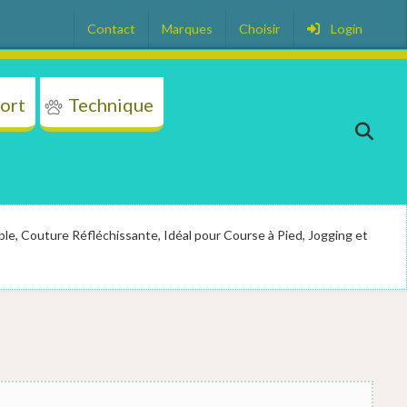
Contact
Marques
Choisir
Login
ort
Technique
on
Transport
Technique
Plus
le, Couture Réfléchissante, Idéal pour Course à Pied, Jogging et