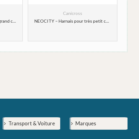
Canicross
NEOCITY – Harnais pour très grand chien
NEOCITY – Harnais pour très petit chien
Transport & Voiture
Marques