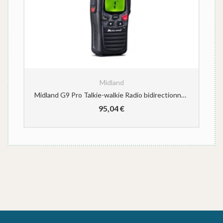
Midland
PMR Midland G11 Talkie-Walkie (vocodage pour éviter la manipulation l’annulation de bruit)
Midland G9 Pro Talkie-walkie Radio bidirectionnel Double Bande 36 canaux PMR446 et 69 LPD, sans Licence, 4 Piles AA Rechargeables 1800 mAh, Clip de Ceinture, certifié UKCA, Prise Britannique, Noir
95,04
€