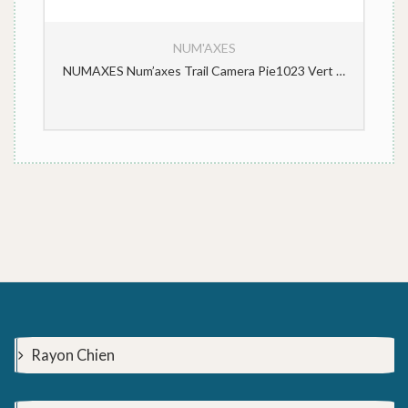
NUM'AXES
re de Vision Thermique VIS1057
NUMAXES Num’axes Trail Camera Pie1023 Vert & Security Metal Box for Pie 1023 1 unité 880 g
Rayon Chien