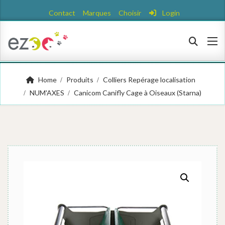
Contact
Marques
Choisir
Login
Home
Produits
Colliers Repérage localisation
NUM'AXES
Canicom Canifly Cage à Oiseaux (Starna)